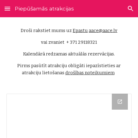
Piepūšamās atrakcijas
Skip to main content
Skip to navigation
Droši rakstiet mums uz
Epastu
aace@aace.lv
vai zvaniet + 371 29118321
Kalendārā redzamas aktuālās rezervācijas.
Pirms pasūtīt atrakciju obligāti iepazīstieties ar
atrakciju lietošanas
drošības noteikumiem